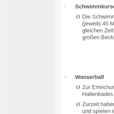
·
Schwimmkurs
Ø
Die Schwimm
(jeweils 45 M
gleichen Ze
großen Becke
·
Wasserball
Ø
Zur Erreichu
Hallenbades 
Ø
Zurzeit habe
und spielen i