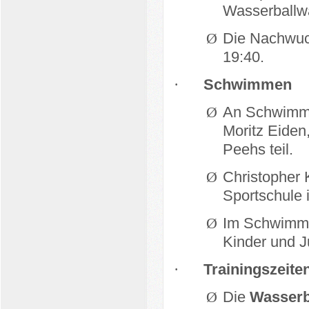
Wasserballwa
Ø
Die Nachwuch
19:40.
·
Schwimmen
Ø
An Schwimmw
Moritz Eiden
Peehs teil.
Ø
Christopher 
Sportschule 
Ø
Im Schwimme
Kinder und J
·
Trainingszeite
Ø
Die
Wasserb