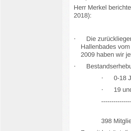
Herr Merkel berichtet
2018):
·
Die zurückliege
Hallenbades vom 
2009 haben wir je
·
Bestandserhebun
·
0-18 
·
19 un
--------------
398 Mitgli