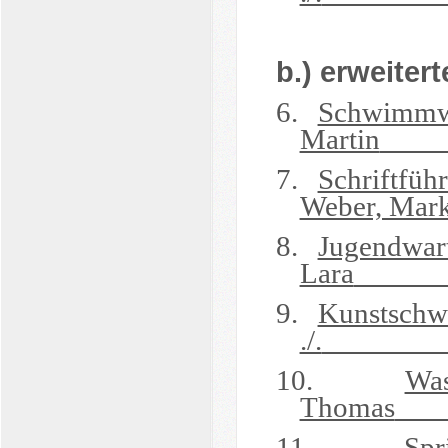
b.)
erweitert
6.
Schwimmw
Martin
7.
Schriftführ
Weber, Mar
8.
Jugendwar
Lara
9.
Kunstsch
./.
10.
Was
Thomas
11.
Spr