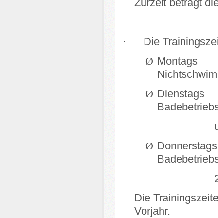
Zurzeit beträgt di
·
Die Trainingsze
Ø
Montags
Nichtschwimm
Ø
Dienstags
Badebetrieb
Ø
Donnerstags
Badebetrieb
Die Trainingszei
Vorjahr.