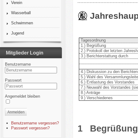
Verein
Wasserball
Jahreshau
Schwimmen
Jugend
Tagesordnung
1.) Begrüßung
2.) Protokoll der letzten Jahr
Mitglieder Login
3.) Berichterstattung durch
Benutzername
4.) Diskussion zu den Berichten
5.) Wahl des Versammlungsleite
Passwort
6.) Entlastung des Vorstandes
7.) Neuwahl des Vorstandes (s
8.) Anträge
Angemeldet bleiben
9.) Verschiedenes
Anmelden
Benutzername vergessen?
1
Begrüßung
Passwort vergessen?