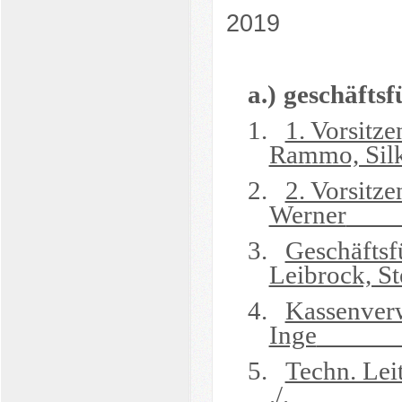
2019
a.)
geschäfts
1.
1. Vorsitze
Rammo, Sil
2.
2. Vorsitze
Werner
3.
Geschäftsf
Leibrock, S
4.
Kassenverw
Inge
5.
Techn. Lei
./.