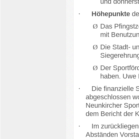
und donnerst
·
Höhepunkte
de
Ø
Das Pfingstz
mit Benutzu
Ø
Die Stadt- u
Siegerehrung
Ø
Der Sportför
haben. Uwe M
·
Die finanzielle 
abgeschlossen wo
Neunkircher Spor
dem Bericht der 
·
Im zurückliege
Abständen Vorsta