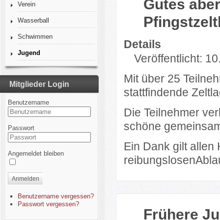
Gutes aber
Verein
Pfingstzelt
Wasserball
Schwimmen
Details
Jugend
Veröffentlicht: 1
Mit über 25 Teilne
Mitglieder Login
stattfindende Zeltla
Benutzername
Die Teilnehmer ver
schöne gemeinsame
Passwort
Ein Dank gilt allen
Angemeldet bleiben
reibungslosenAblau
Anmelden
Benutzername vergessen?
Passwort vergessen?
Frühere Ju